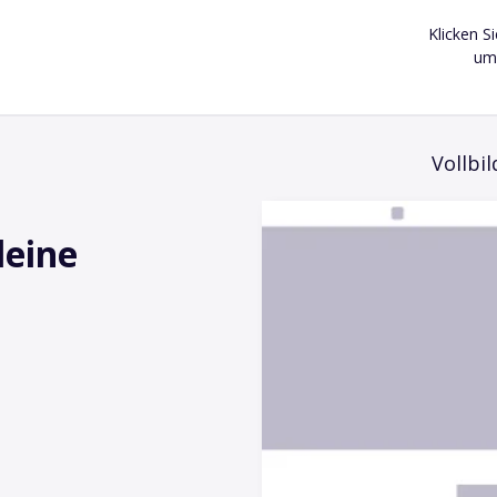
Klicken S
um 
Vollbil
leine