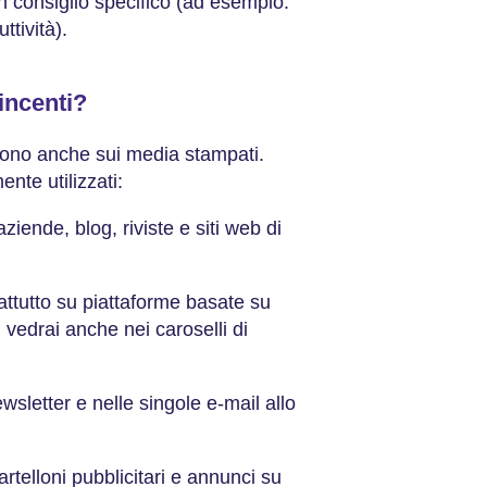
 un consiglio specifico (ad esempio:
ttività).
vincenti?
paiono anche sui media stampati.
nte utilizzati:
aziende, blog, riviste e siti web di
attutto su piattaforme basate su
 vedrai anche nei caroselli di
ewsletter e nelle singole e-mail allo
artelloni pubblicitari e annunci su