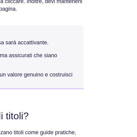
 cliccare. Inoltre, devi mantenerli
a pagina.
osa sarà accattivante.
e, ma assicurati che siano
re un valore genuino e costruisci
 titoli?
izzano titoli come guide pratiche,